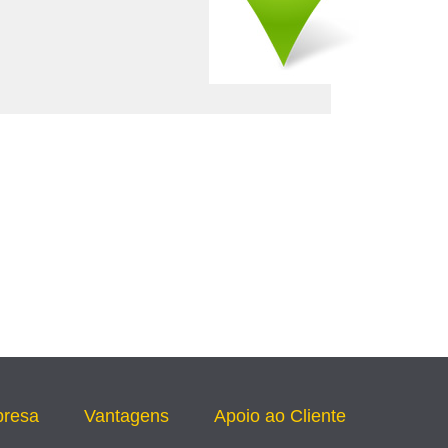
presa
Vantagens
Apoio ao Cliente