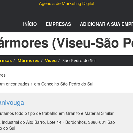
Agência de Marketing Digital
INÍCIO
EMPRESAS
ADICIONAR A SUA EMP
rmores (Viseu-São P
resas
Mármores
Viseu
São Pedro do Sul
res
m encontrados 1 em Concelho São Pedro do Sul
anivouga
utamos todo o tipo de trabalho em Granito e Material Similar
 Industrial do Alto Barro, Lote 14 - Bordonhos, 3660-031 São
o do Sul