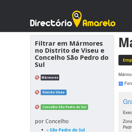
Má
Filtrar em Mármores
no Distrito de Viseu e
Concelho São Pedro do
Emp
Sul
Mármo
Mármores
Fora
Distrito Viseu
Gr
Concelho São Pedro do Sul
Exec
por Concelho
Zona
Pedr
»
São Pedro do Sul