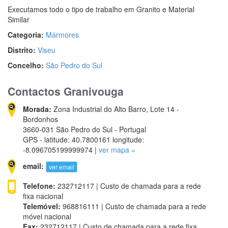
Executamos todo o tipo de trabalho em Granito e Material
Similar
Categoria:
Mármores
Distrito:
Viseu
Concelho:
São Pedro do Sul
Contactos Granivouga
Morada:
Zona Industrial do Alto Barro, Lote 14 -
Bordonhos
3660-031 São Pedro do Sul - Portugal
GPS - latitude: 40.7800161 longitude:
-8.096705199999974 |
ver mapa »
email:
ver email
Telefone:
232712117 | Custo de chamada para a rede
fixa nacional
Telemóvel:
968816111 | Custo de chamada para a rede
móvel nacional
Fax:
232712117 | Custo de chamada para a rede fixa