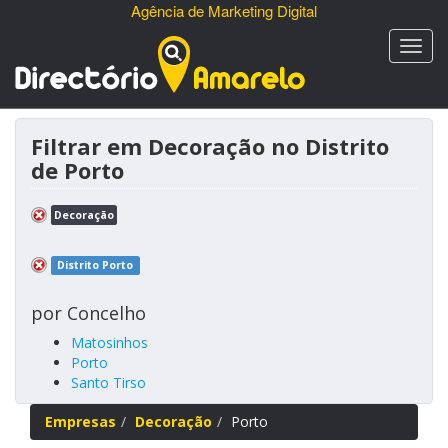
Agência de Marketing Digital
Filtrar em Decoração no Distrito
de Porto
Decoração
Distrito Porto
por Concelho
Matosinhos
Porto
Santo Tirso
Empresas
Decoração
Porto