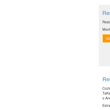
Re
Rest
Mont
Ma
Re
Cozi
TaKe
o An
Estr