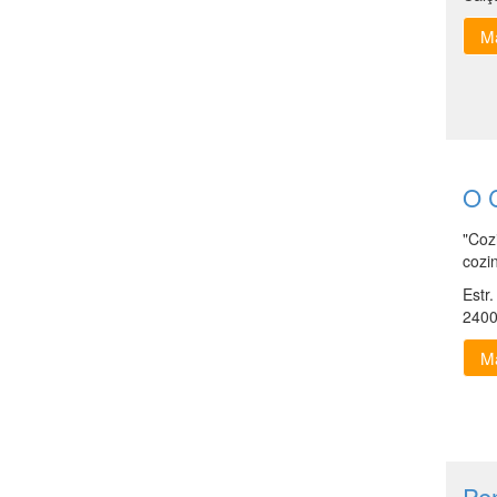
Ma
O 
"Coz
cozi
Estr
2400
Ma
Pe