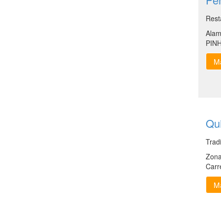
Rest
Alam
PIN
Ma
Qui
Trad
Zona
Carr
Ma