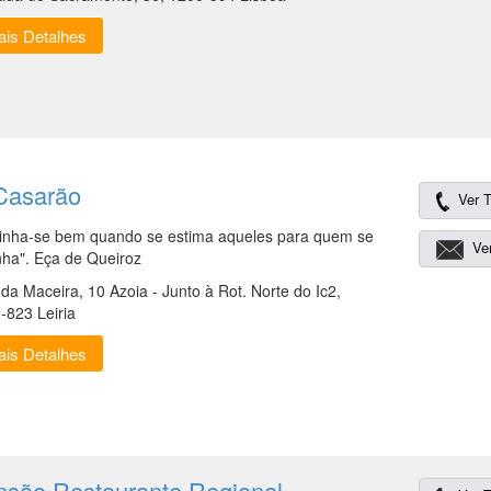
is Detalhes
Casarão
Ver T
inha-se bem quando se estima aqueles para quem se
Ver
nha". Eça de Queiroz
. da Maceira, 10 Azoia - Junto à Rot. Norte do Ic2,
-823 Leiria
is Detalhes
nsão Restaurante Regional