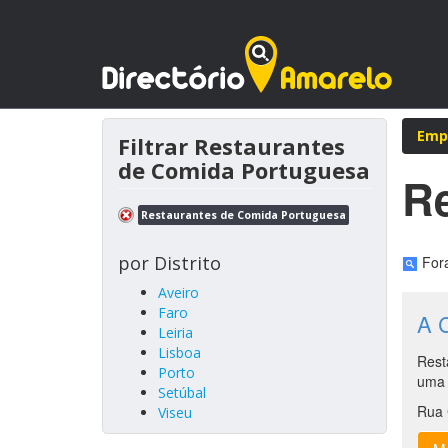
Emp
Filtrar Restaurantes
de Comida Portuguesa
R
Restaurantes de Comida Portuguesa
por Distrito
Fora
Aveiro
Faro
A 
Leiria
Lisboa
Rest
Porto
uma 
Setúbal
Rua 
Viseu