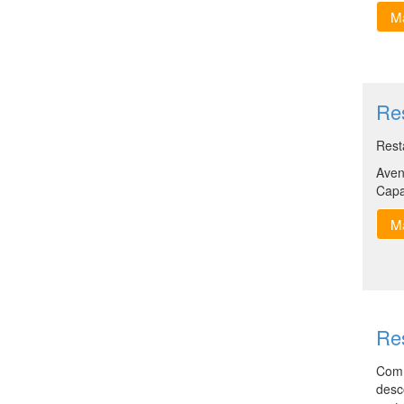
Ma
Res
Rest
Aven
Capa
Ma
Re
Com 
desco