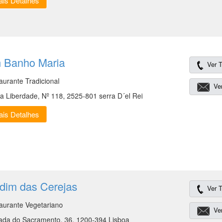
is Detalhes
 Banho Maria
Ver T
aurante Tradicional
Ver
da Liberdade, Nº 118, 2525-801 serra D´el Rei
is Detalhes
rdim das Cerejas
Ver T
aurante Vegetariano
Ver
ada do Sacramento, 36, 1200-394 Lisboa