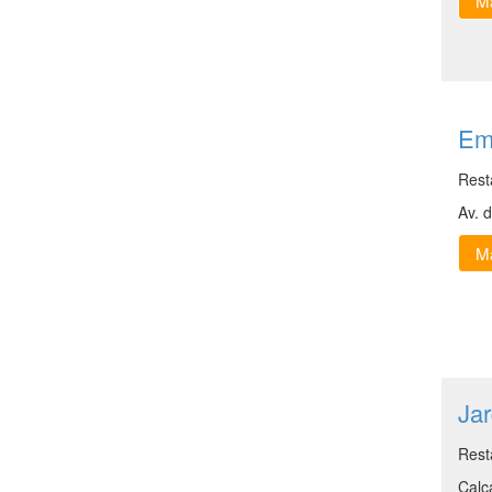
Ma
Em
Rest
Av. 
Ma
Ja
Rest
Calç