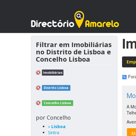
Im
Filtrar em Imobiliárias
no Distrito de Lisboa e
Concelho Lisboa
Emp
Imobiliárias
Fora
Distrito Lisboa
Mor
Concelho Lisboa
A Mo
Telh
por Concelho
Aven
»
Lisboa
Sintra
Ma