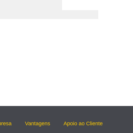
presa
Vantagens
Apoio ao Cliente