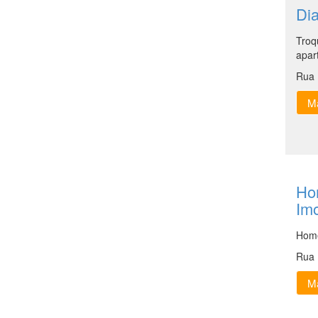
Dia
Troq
apar
Rua 
Ma
Ho
Imo
Home
Rua 
Ma