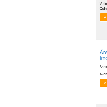
Viel
Quin
Ma
Áre
Imo
Soci
Aven
Ma