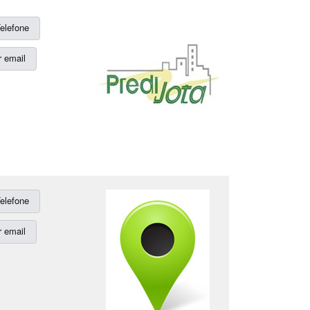
elefone
 email
elefone
 email