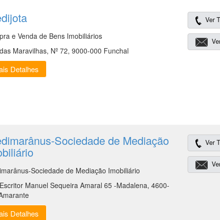
dijota
Ver T
ra e Venda de Bens Imobiliários
Ver
das Maravilhas, Nº 72, 9000-000 Funchal
is Detalhes
edimarânus-Sociedade de Mediação
Ver T
biliário
Ver
imarânus-Sociedade de Mediação Imobiliário
Escritor Manuel Sequeira Amaral 65 -Madalena, 4600-
Amarante
is Detalhes