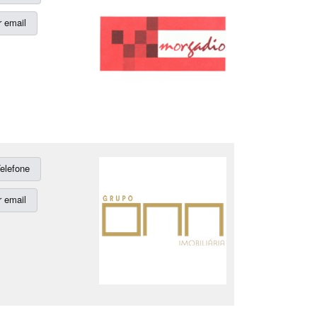
 email
elefone
 email