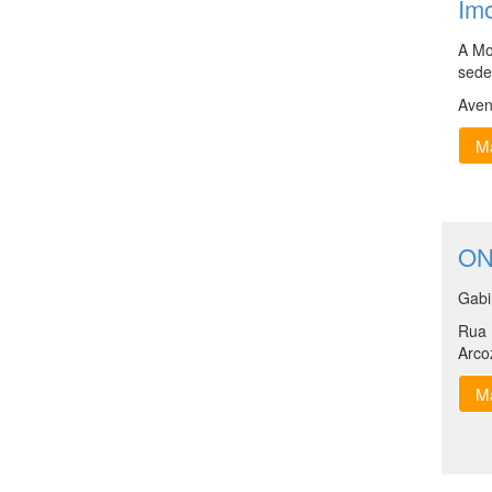
Imo
A Mo
sede
Aven
Ma
ON
Gabi
Rua 
Arco
Ma