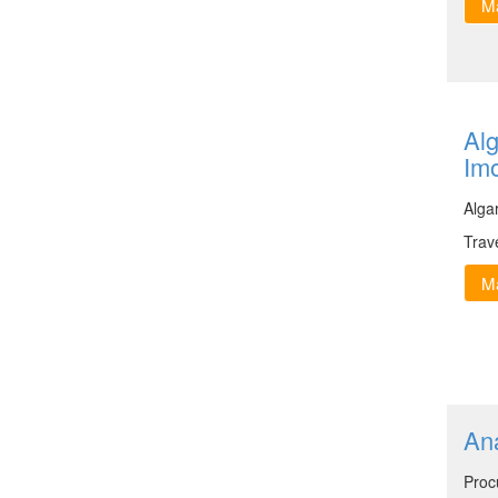
Ma
Alg
Imo
Alga
Trav
Ma
An
Proc