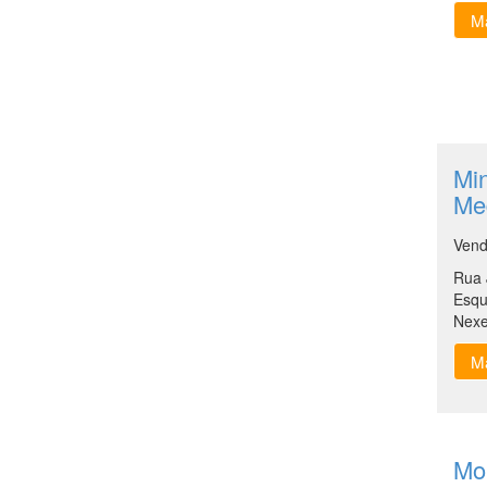
Ma
Min
Med
Vend
Rua 
Esqu
Nex
Ma
Mo