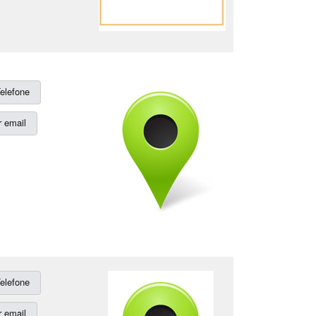
elefone
 email
elefone
 email