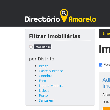
Emp
Filtrar Imobiliárias
Im
Imobiliárias
por Distrito
Fora
Braga
Castelo Branco
Coimbra
Ad
Faro
Imo
Ilha da Madeira
Lisboa
Adia
Porto
Santarém
Rua 