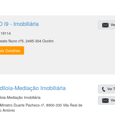
 i9 - Imobiliária
Ver
 19114
Beato Nuno nº5, 2495-304 Ourém
is Detalhes
iloia-Mediação Imobiliária
Ver T
loia-Mediação Imobiliária
Ver
Ministro Duarte Pacheco nº, 8900-330 Vila Real de
o António