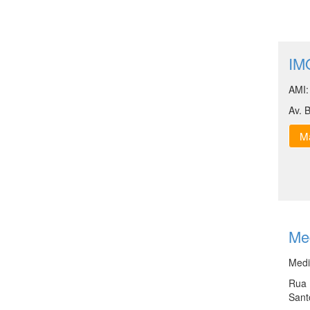
IMO
AMI:
Av. 
Ma
Med
Medi
Rua 
Sant