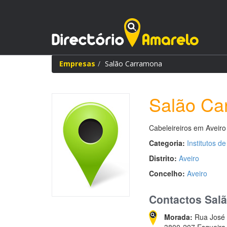
Empresas
Salão Carramona
Salão Ca
Cabeleireiros em Aveiro
Categoria:
Institutos d
Distrito:
Aveiro
Concelho:
Aveiro
Contactos Sal
Morada:
Rua José L