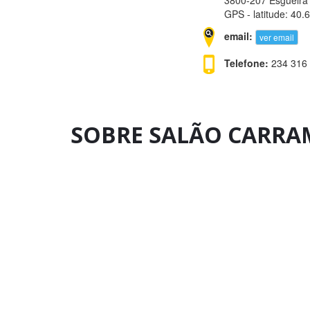
3800-207 Esgueira 
GPS - latitude: 40
email:
ver email
Telefone:
234 316 
SOBRE SALÃO CARR