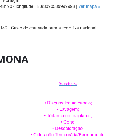
- Portugal
.6481907 longitude: -8.63090539999996 |
ver mapa »
146 | Custo de chamada para a rede fixa nacional
AMONA
Serviços:
• Diagnóstico ao cabelo;
• Lavagem;
• Tratamentos capilares;
• Corte;
• Descoloração;
• Coloração Temporária/Permamente;