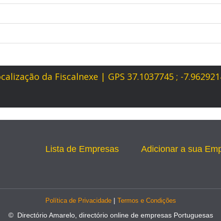
calização da Fiscalnexe | GPS 37.1037745 ; -7.96292
Lista de Empresas
Adicionar a sua Em
|
Política de Privacidade
Termos e Condições
© Directório Amarelo, directório online de empresas Portuguesas