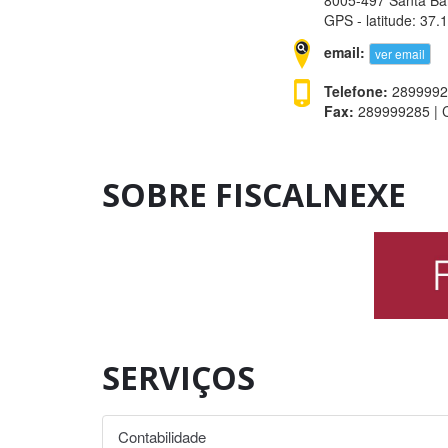
8005-497 Santa Bar
GPS - latitude: 37
email:
ver email
Telefone:
28999928
Fax:
289999285 | C
SOBRE FISCALNEXE
SERVIÇOS
Contabilidade