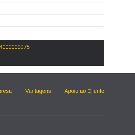
14000000275
presa
Vantagens
Apoio ao Cliente