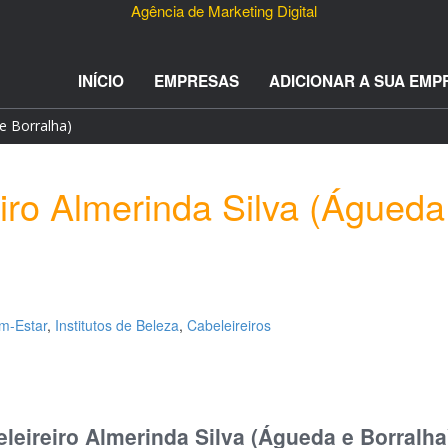
Agência de Marketing Digital
INÍCIO
EMPRESAS
ADICIONAR A SUA EMP
 e Borralha)
iro Almerinda Silva (Águeda
m-Estar
,
Institutos de Beleza
,
Cabeleireiros
leireiro Almerinda Silva (Águeda e Borralha