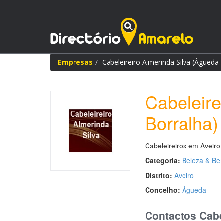
Empresas
Cabeleireiro Almerinda Silva (Águeda
Cabeleire
Borralha)
Cabeleireiros em Aveiro
Categoria:
Beleza & Be
Distrito:
Aveiro
Concelho:
Águeda
Contactos Cabe