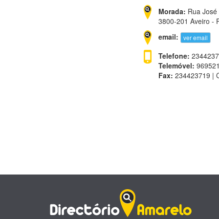
Morada:
Rua José 
3800-201 Aveiro - 
email:
ver email
Telefone:
23442371
Telemóvel:
9695216
Fax:
234423719 | C