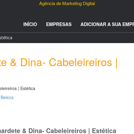
Agência de Marketing Digital
INÍCIO
EMPRESAS
ADICIONAR A SUA EMP
stética
e & Dina- Cabeleireiros |
eireiros | Estética
e Beleza
rdete & Dina- Cabeleireiros | Estética